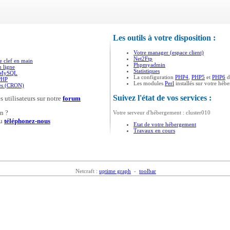
Les outils à votre disposition :
Votre manager (espace client)
Net2Ftp
e clef en main
Phpmyadmin
n ligne
Statistiques
s MySQL
La configuration
PHP4
,
PHP5
et
PHP6
d
PHP
Les modules
Perl
installés sur votre héb
ées (CRON)
Suivez l'état de vos services :
s utilisateurs sur notre
forum
n ?
Votre serveur d'hébergement : cluster010
u
téléphonez-nous
Etat de votre hébergement
Travaux en cours
Netcraft :
uptime graph
-
toolbar